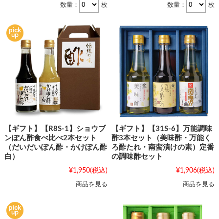
数量：
枚
数量：
枚
【ギフト】【R8S-1】ショウブ
【ギフト】【31S-6】万能調味
ンぽん酢食べ比べ2本セット
酢3本セット（美味酢・万能く
（だいだいぽん酢・かけぽん酢
ろ酢たれ・南蛮漬けの素）定番
白）
の調味酢セット
¥1,950
(税込)
¥1,906
(税込)
商品を見る
商品を見る