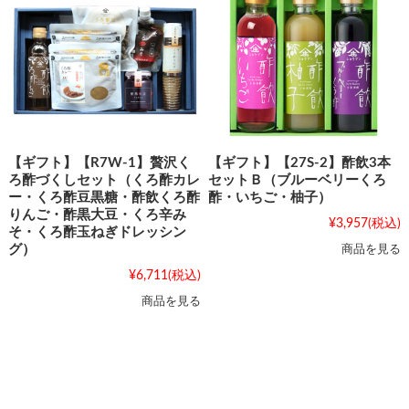
【ギフト】【R7W-1】贅沢く
【ギフト】【27S-2】酢飲3本
ろ酢づくしセット（くろ酢カレ
セットＢ（ブルーベリーくろ
ー・くろ酢豆黒糖・酢飲くろ酢
酢・いちご・柚子）
りんご・酢黒大豆・くろ辛み
¥3,957
(税込)
そ・くろ酢玉ねぎドレッシン
グ）
商品を見る
¥6,711
(税込)
商品を見る