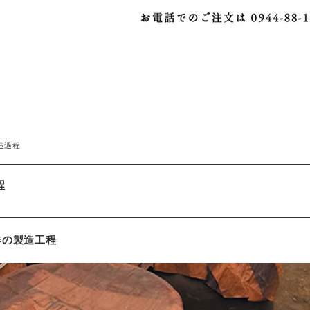
造過程
程
酢の製造工程