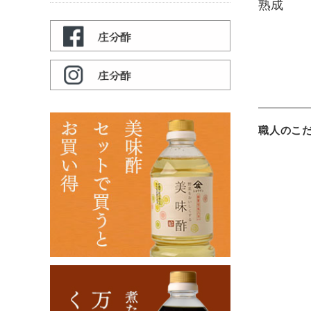
熟成
職人のこ