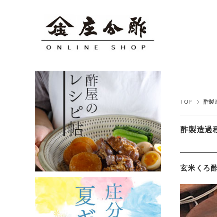
TOP
酢製
酢製造過
玄米くろ