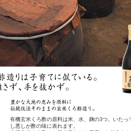
有機玄米くろ酢の原料は米、水、麹の3つ。いたっ
し悪しが酢の味に表れます。