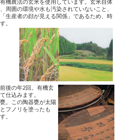
た有機農法の玄米を使用しています。玄米自体
ん、周囲の環境や水も汚染されていないこと、
。「生産者の顔が見える関係」であるため、時
す。
前後の年2回。有機玄
て仕込みます。
甕。この陶器甕が太陽
とフノリを塗ったも
す。