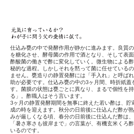
仕込み甕の中で発酵作用が静かに進みます。良質の
を糖化させ、酵母菌の作用で酒となり、そして表面
酢酸菌の働きで酢に変化していく。微生物による酢
秘的な過程。しかしそれを黙って菌に任せているの
ません。甕造りの静置発酵には「手入れ」と呼ばれ
助が必要です。仕込み甕の中の3ヶ月間、時折紙蓋
す。菌膜の状態は甕ごとに異なり、まるで個性を持
る」。酢職人はそう言います。
3ヶ月の静置発酵期間を無事に終えた若い酢は、貯
成の時を迎えます。秋分の日前後に仕込んだ酢が熟
みが厳しくなる頃、春分の日前後に仕込んだ酢は、
「暑さ寒さも彼岸まで」の言葉が、有機玄米くろ酢
いるのです。