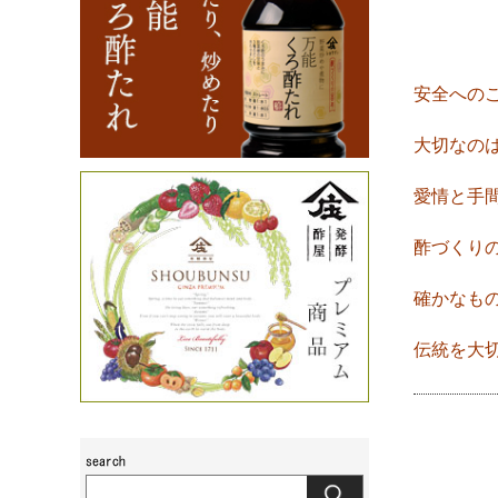
安全への
大切なのは 
愛情と手
酢づくりの
確かなも
伝統を大