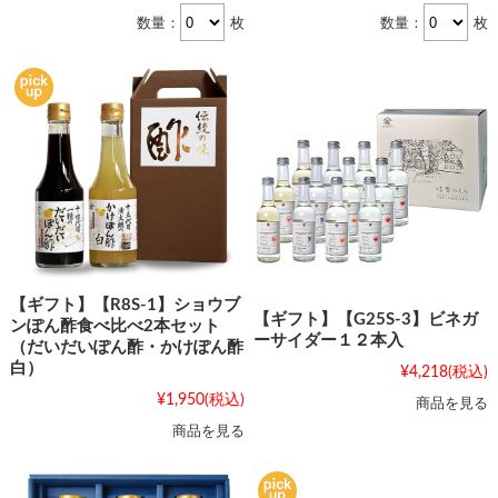
数量：
枚
数量：
枚
【ギフト】【R8S-1】ショウブ
【ギフト】【G25S-3】ビネガ
ンぽん酢食べ比べ2本セット
ーサイダー１２本入
（だいだいぽん酢・かけぽん酢
白）
¥4,218
(税込)
¥1,950
(税込)
商品を見る
商品を見る