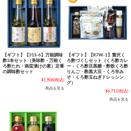
【ギフト】【31S-6】万能調味
【ギフト】【R7W-1】贅沢く
酢3本セット（美味酢・万能く
ろ酢づくしセット（くろ酢カレ
ろ酢たれ・南蛮漬けの素）定番
ー・くろ酢豆黒糖・酢飲くろ酢
の調味酢セット
りんご・酢黒大豆・くろ辛み
そ・くろ酢玉ねぎドレッシン
¥1,906
(税込)
グ）
商品を見る
¥6,711
(税込)
商品を見る