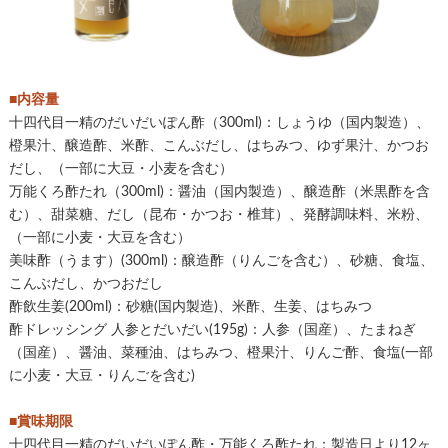
■内容量
十四代目一精のだいだいぽん酢（300ml)：しょうゆ（国内製造）、
橙果汁、醸造酢、米酢、こんぶだし、はちみつ、ゆず果汁、かつお
だし、（一部に大豆・小麦を含む）
万能くろ酢たれ（300ml)：醤油（国内製造）、醸造酢（米黒酢を含
む）、甜菜糖、だし（昆布・かつお・椎茸）、発酵調味料、米粉、
（一部に小麦・大豆を含む）
美味酢（うます）(300ml)：醸造酢（りんごを含む）、砂糖、食塩、
こんぶだし、かつおだし
酢飲生姜(200ml)：砂糖(国内製造)、米酢、生姜、はちみつ
酢ドレッシング 人参とだいだい(195g)：人参（国産）、たまねぎ
（国産）、醤油、菜種油、はちみつ、橙果汁、りんご酢、食塩(一部
に小麦・大豆・りんごを含む)
■賞味期限
十四代目一精のだいだいぽん酢・万能くろ酢たれ：製造日より12ヶ