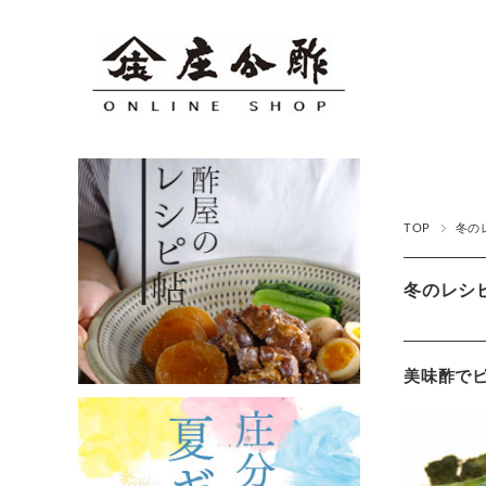
TOP
冬の
冬のレシ
美味酢で