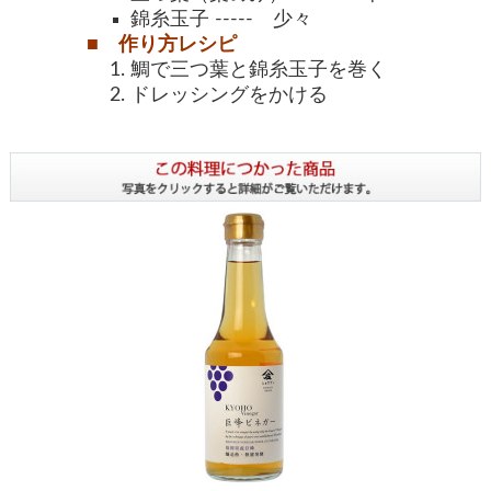
錦糸玉子 ----- 少々
■ 作り方レシピ
鯛で三つ葉と錦糸玉子を巻く
ドレッシングをかける