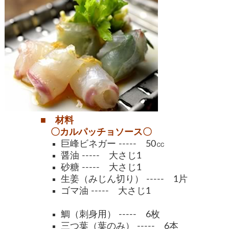
■ 材料
〇カルパッチョソース〇
巨峰ビネガー
----- 50㏄
醤油 ----- 大さじ1
砂糖 ----- 大さじ1
生姜（みじん切り） ----- 1片
ゴマ油 ----- 大さじ1
鯛（刺身用） ----- 6枚
三つ葉（葉のみ） ----- 6本