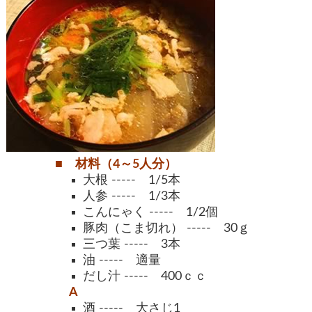
■ 材料（4～5人分）
大根 ----- 1/5本
人参 ----- 1/3本
こんにゃく ----- 1/2個
豚肉（こま切れ） ----- 30ｇ
三つ葉 ----- 3本
油 ----- 適量
だし汁 ----- 400ｃｃ
A
酒 ----- 大さじ1