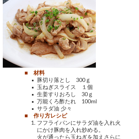
■ 材料
豚切り落とし 300ｇ
玉ねぎスライス １個
生姜すりおろし 30ｇ
万能くろ酢たれ
100ml
サラダ油 少々
■ 作り方レシピ
フフライパンにサラダ油を入れ火
にかけ豚肉を入れ炒める。
火が通ったら玉ねぎを加えさらに