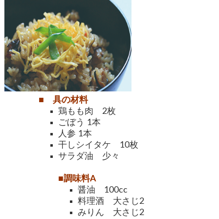
■ 具の材料
鶏もも肉 2枚
ごぼう 1本
人参 1本
干しシイタケ 10枚
サラダ油 少々
■調味料A
醤油 100cc
料理酒 大さじ2
みりん 大さじ2