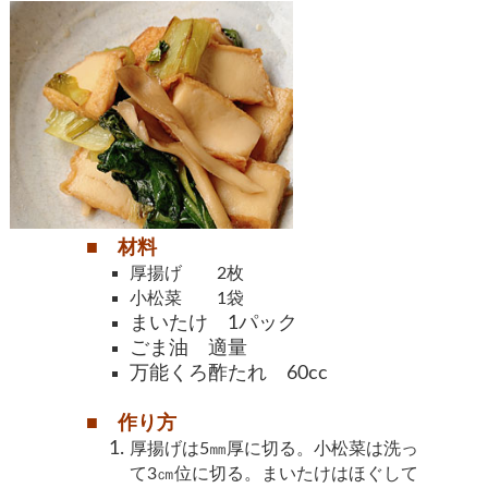
■ 材料
厚揚げ
2枚
小松菜 1袋
まいたけ 1パック
ごま油 適量
万能くろ酢たれ
60cc
■ 作り方
厚揚げは
5㎜
厚に切る。
小松菜は洗っ
て
3㎝
位に切る。
まいたけはほぐして