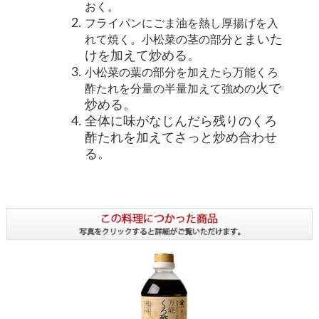
おく。
フライパンに
ごま
油を熱し厚揚げを
入
まいた
れて焼く。
小松菜の茎の部分と
けを加えて炒める。
小松菜の葉の部分を加えたら万能
くろ
火で
酢たれを分量の半量加えて強めの
炒める。
全体に味がなじんだら
残りのくろ
酢たれを加えてさっと
炒め合わせ
る。