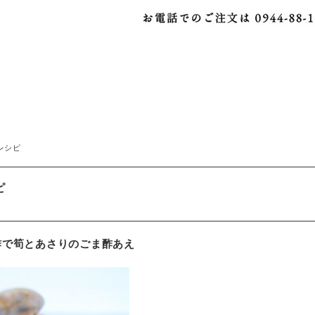
レシピ
ピ
酢で筍とあさりのごま酢あえ