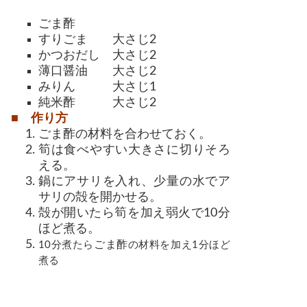
ごま酢
すりごま 大さじ2
かつおだし 大さじ2
薄口醤油 大さじ2
みりん 大さじ1
純米酢 大さじ2
■ 作り方
ごま酢の材料を合わせておく。
筍は食べやすい大きさに切りそろ
える。
鍋にアサリを入れ、少量の水でア
サリの殻を開かせる。
殻が開いたら筍を加え弱火で10分
ほど煮る。
ごま酢
10分煮たら
の材料を加え1分ほど
煮る