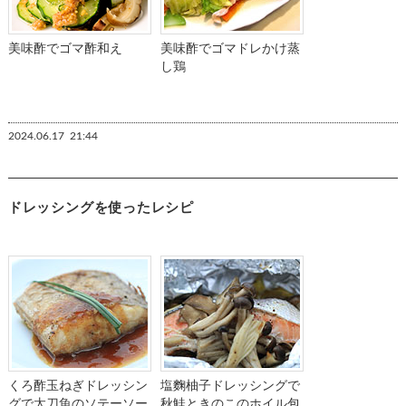
美味酢でゴマ酢和え
美味酢でゴマドレかけ蒸
し鶏
2024.06.17
21:44
ドレッシングを使ったレシピ
くろ酢玉ねぎドレッシン
塩麴柚子ドレッシングで
グで太刀魚のソテーソー
秋鮭ときのこのホイル包