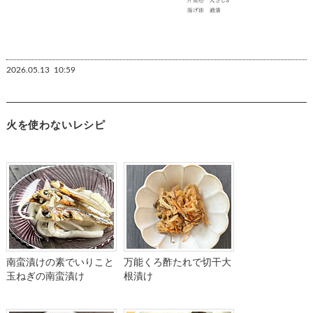
2026.05.13
10:59
火を使わないレシピ
南蛮漬けの素でいりこと
万能くろ酢たれで切干大
玉ねぎの南蛮漬け
根漬け